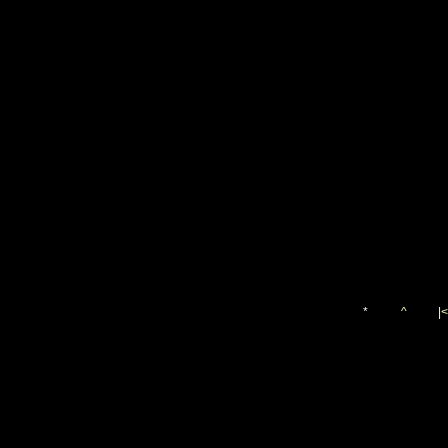
*
^
|<