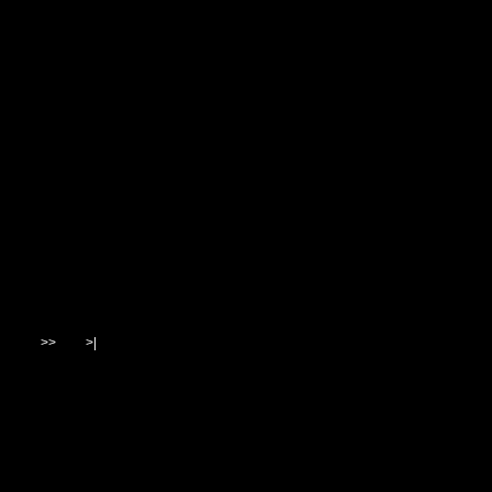
>>
>|