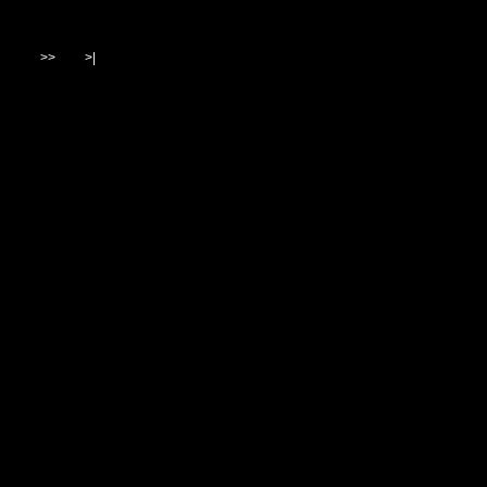
>>
>|