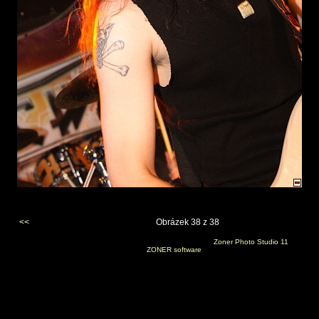
<<
Obrázek 38 z 38
Vygenerováno 12. června 2010 v 11:21:21 programem
Zoner Photo Studio 11
(c) 2008
ZONER software