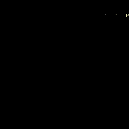
*
^
|<