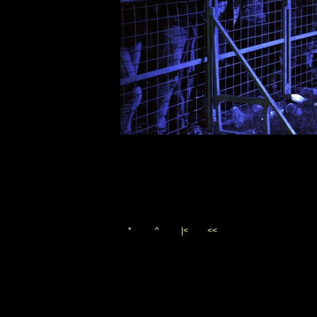
*
^
|<
<<
Vygenerováno 8. července 2
(c)