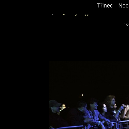
Třinec - No
*
^
|<
<<
1/2