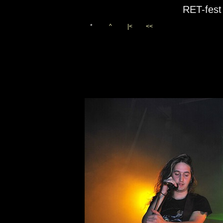
RET-fest
*
^
|<
<<