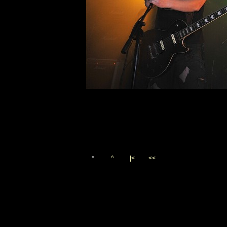
*
^
|<
<<
Vygenerováno 20. listopadu 2
(c)