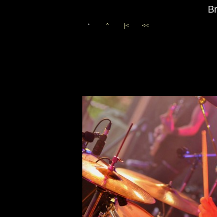
Br
*
^
|<
<<