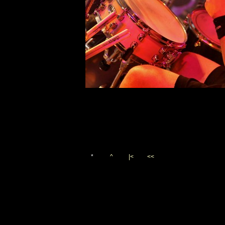
*
^
|<
<<
Vygenerováno 3. září 2011
(c)