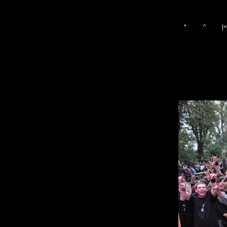
*
^
|<