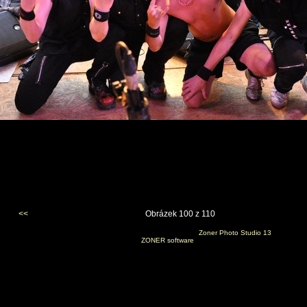
<<
Obrázek 100 z 110
Vygenerováno 3. září 2011 v 20:39:55 programem
Zoner Photo Studio 13
(c) 2010
ZONER software