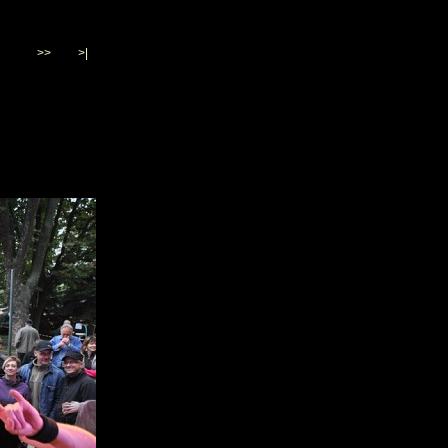
>>
>|