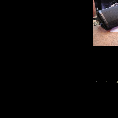
*
^
|<