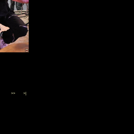
>>
>|