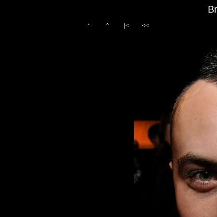
Br
*
^
|<
<<