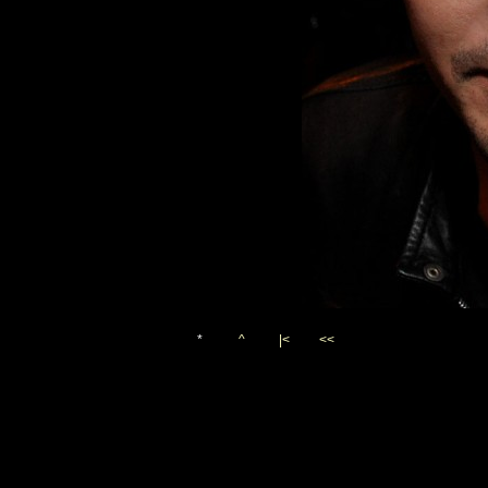
*
^
|<
<<
Vygenerováno 3. září 2011
(c)