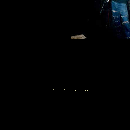
*
^
|<
<<
Vygenerováno 24. prosince 
(c)