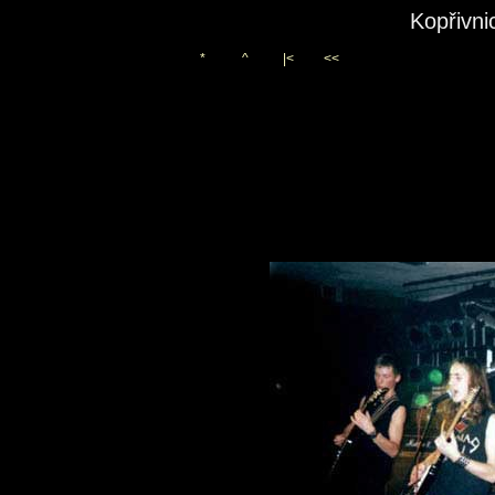
Kopřivni
*
^
|<
<<