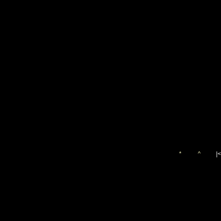
*
^
|<