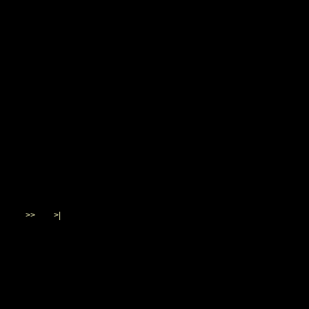
>>
>|