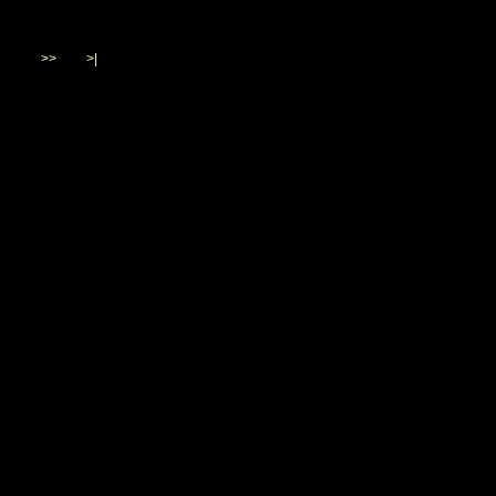
>>
>|