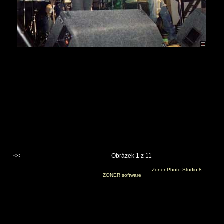
<<
Obrázek 1 z 11
Vygenerováno 24. prosince 2006 v 9:30:22 programem
Zoner Photo Studio 8
(c) 2006
ZONER software