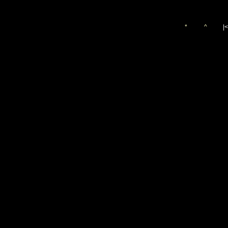
*
^
|<