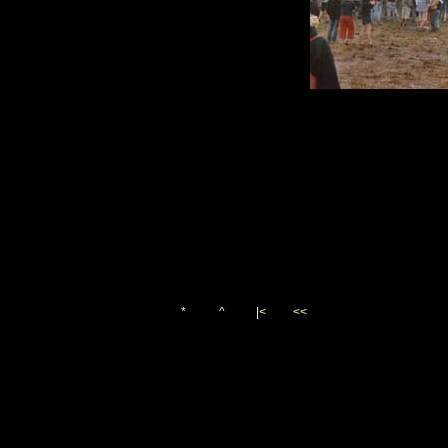
*
^
|<
<<
Vygenerováno 24. prosince 
(c)