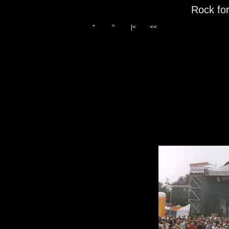
Rock fo
*
^
|<
<<