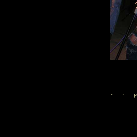
*
^
|<