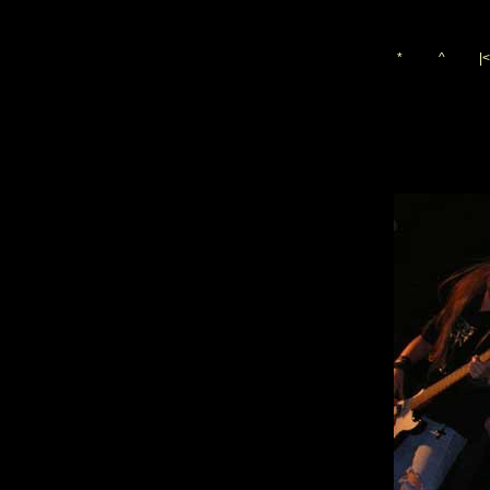
*
^
|<