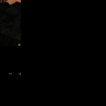
>>
>|