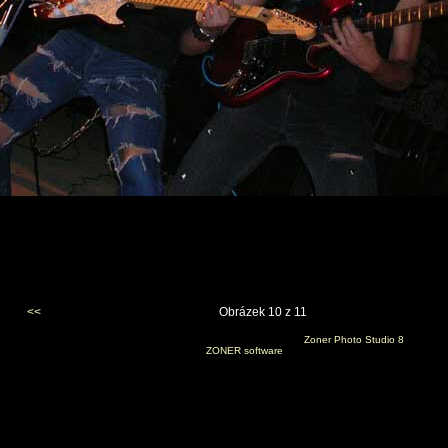
<<
Obrázek 10 z 11
Vygenerováno 24. prosince 2006 v 9:33:43 programem
Zoner Photo Studio 8
(c) 2006
ZONER software