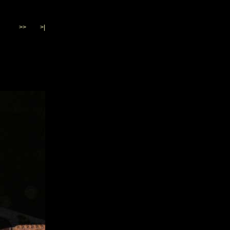
>>
>|