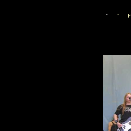
*
^
|<