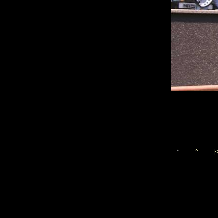
*
^
|<