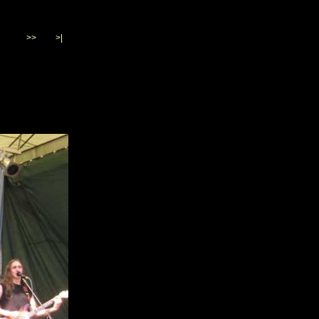
>>
>|