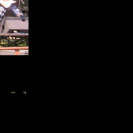
>>
>|