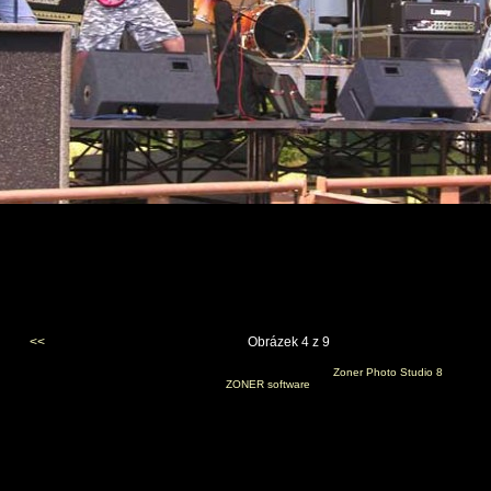
<<
Obrázek 4 z 9
Vygenerováno 24. prosince 2006 v 9:35:04 programem
Zoner Photo Studio 8
(c) 2006
ZONER software