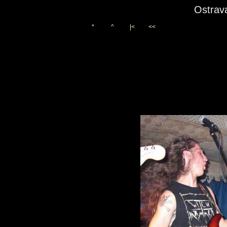
Ostrava
*
^
|<
<<