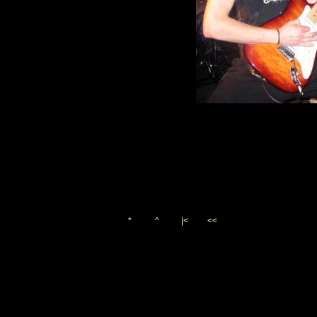
*
^
|<
<<
Vygenerováno 24. prosince 
(c)