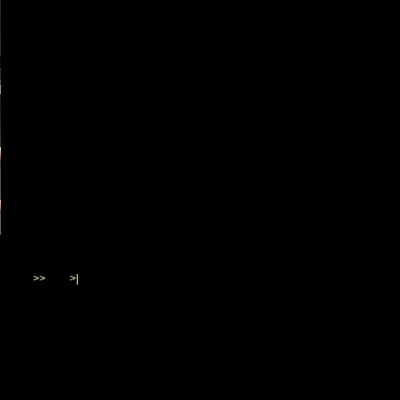
>>
>|