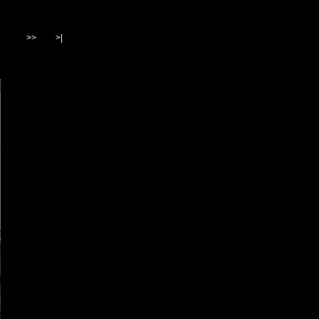
>>
>|