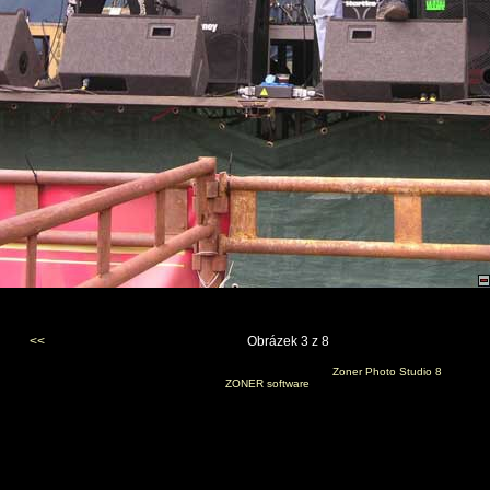
<<
Obrázek 3 z 8
Vygenerováno 24. prosince 2006 v 9:38:37 programem
Zoner Photo Studio 8
(c) 2006
ZONER software