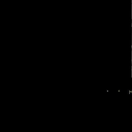
*
^
|<