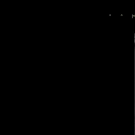
*
^
|<