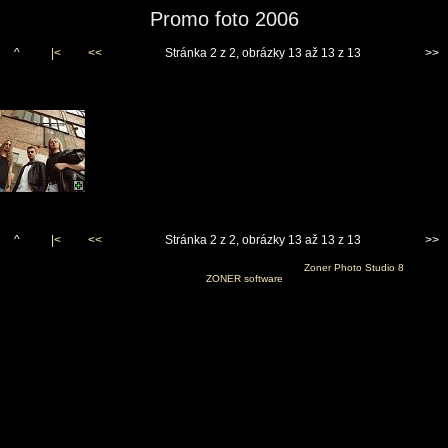
Promo foto 2006
^
|<
<<
Stránka 2 z 2, obrázky 13 až 13 z 13
>>
^
|<
<<
Stránka 2 z 2, obrázky 13 až 13 z 13
>>
Vygenerováno 24. prosince 2006 v 9:39:44 programem
Zoner Photo Studio 8
(c) 2006
ZONER software