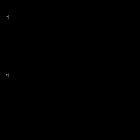
>|
>|