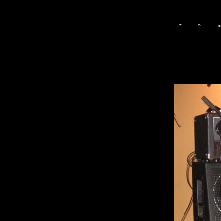
*
^
|<