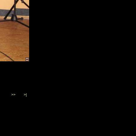
>>
>|