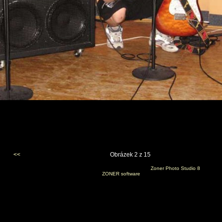
<<
Obrázek 2 z 15
Vygenerováno 24. prosince 2006 v 9:40:29 programem
Zoner Photo Studio 8
(c) 2006
ZONER software