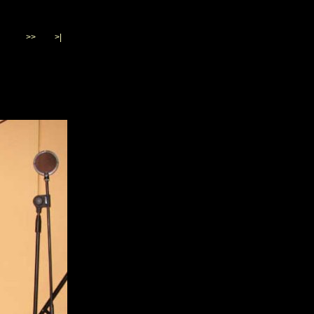
>>
>|