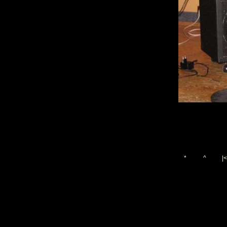
*
^
|<