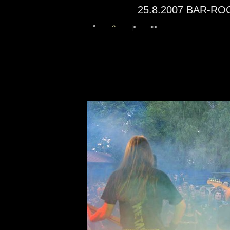
25.8.2007 BAR-RO
*
^
|<
<<