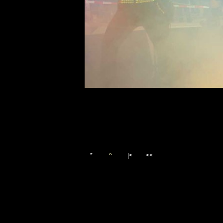
*
^
|<
<<
Vygenerováno 1. září 200
(c)