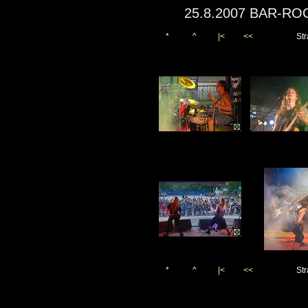
25.8.2007 BAR-RO
*
^
|<
<<
Str
*
^
|<
<<
Str
Vygenerováno 1. září 200
(c)