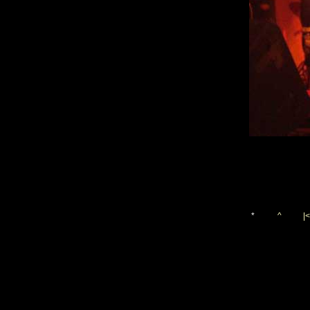
*
^
|<