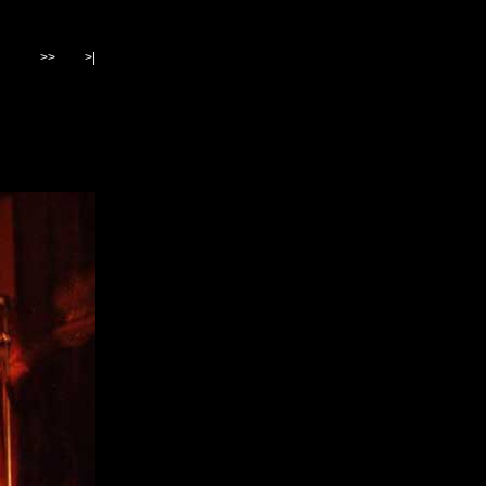
>>
>|