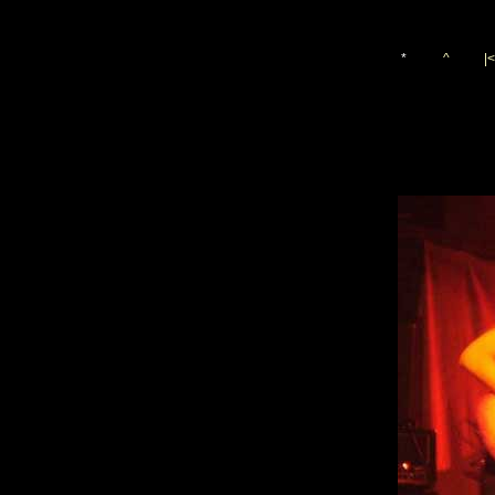
*
^
|<