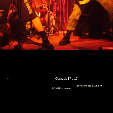
<<
Obrázek 17 z 17
Vygenerováno 10. března 2007 v 10:51:35 programem
Zoner Photo Studio 9
(c) 2006
ZONER software