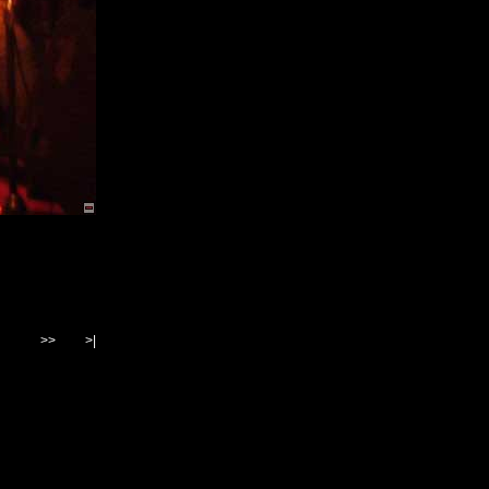
>>
>|