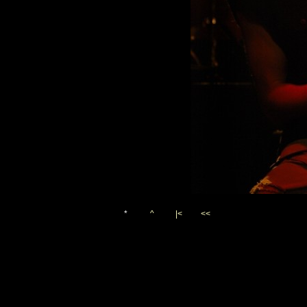
*
^
|<
<<
Vygenerováno 5. ledna 200
(c)