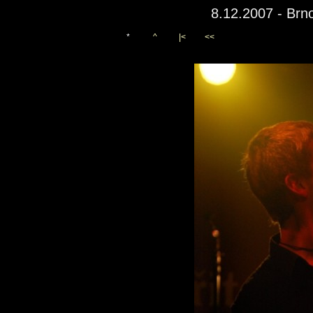
8.12.2007 - Brno
*
^
|<
<<