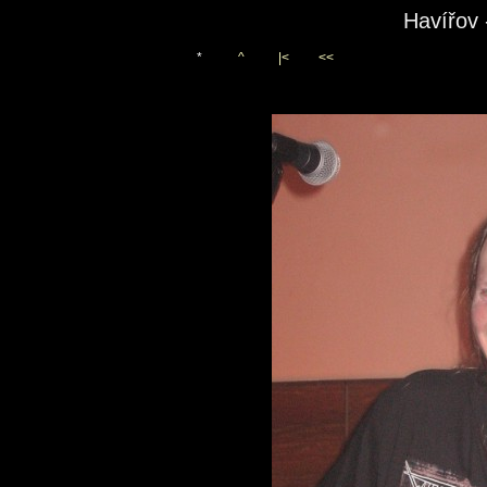
Havířov 
*
^
|<
<<