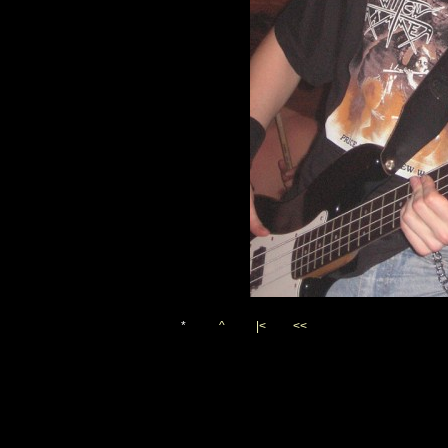
*
^
|<
<<
Vygenerováno 18. března 20
(c)