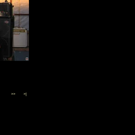
>>
>|