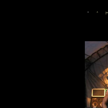
*
^
|<