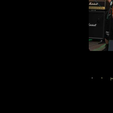
*
^
|<