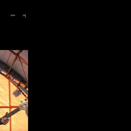
>>
>|