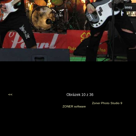
<<
Obrázek 10 z 36
Vygenerováno 11. června 2007 v 19:13:56 programem
Zoner Photo Studio 9
(c) 2006
ZONER software