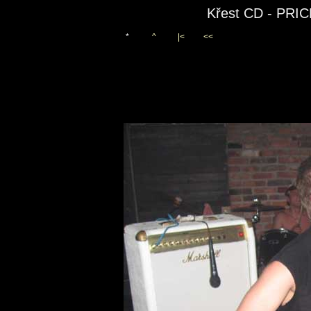
Křest CD - PR
*
^
|<
<<