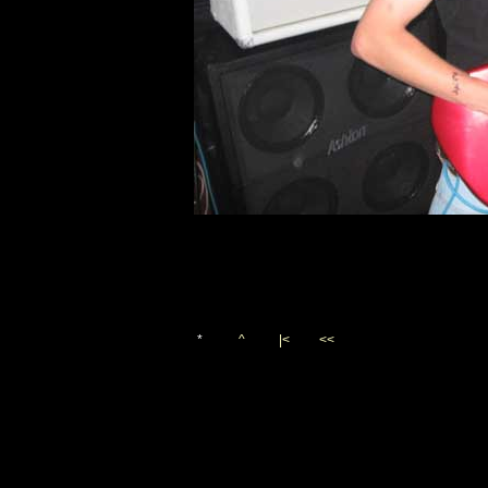
*
^
|<
<<
Vygenerováno 20. května 20
(c)