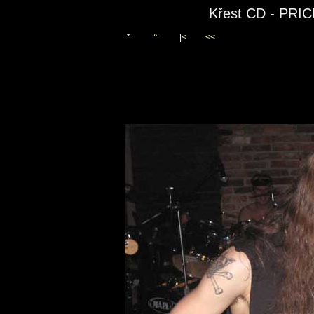
Křest CD - PR
*
^
|<
<<