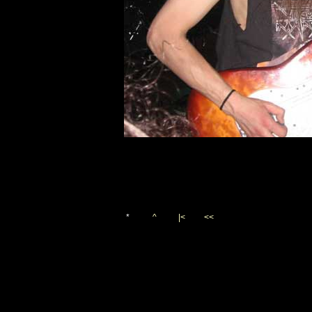
*
^
|<
<<
Vygenerováno 20. května 20
(c)