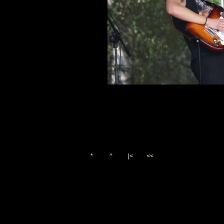
*
^
|<
<<
Vygenerováno 10. června 20
(c)