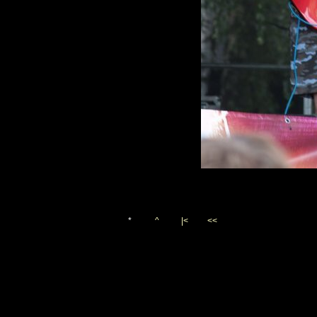
*
^
|<
<<
Vygenerováno 10. června 20
(c)