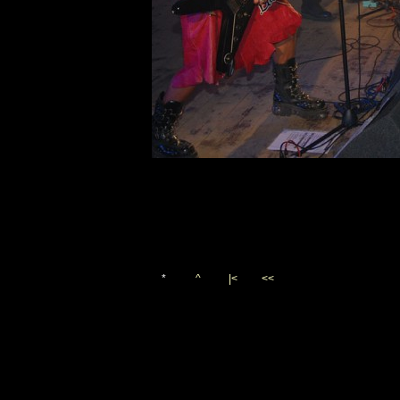
*
^
|<
<<
Vygenerováno 12. října 20
(c)