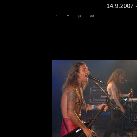
14.9.2007 
*
^
|<
<<