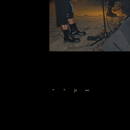
*
^
|<
<<
Vygenerováno 12. října 20
(c)