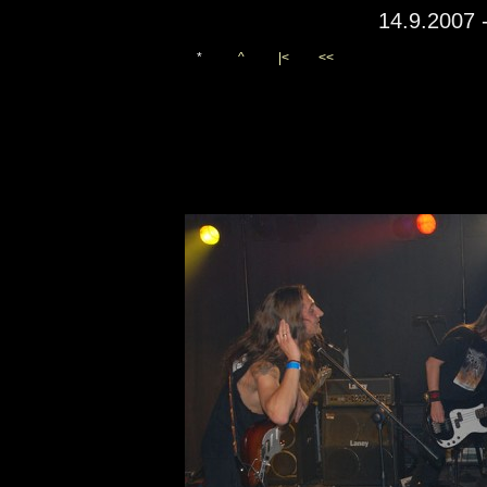
14.9.2007 
*
^
|<
<<