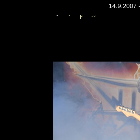
14.9.2007 
*
^
|<
<<