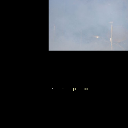
*
^
|<
<<
Vygenerováno 12. října 20
(c)