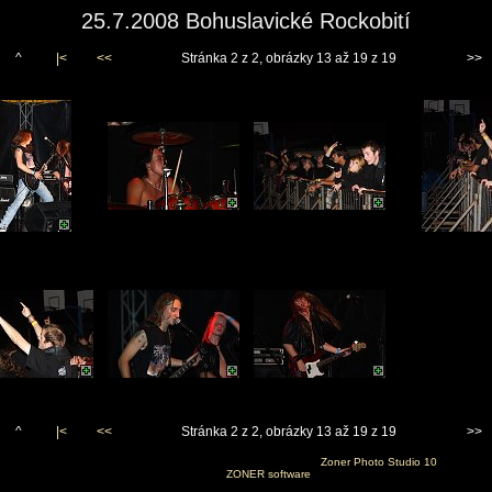
25.7.2008 Bohuslavické Rockobití
^
|<
<<
Stránka 2 z 2, obrázky 13 až 19 z 19
>>
^
|<
<<
Stránka 2 z 2, obrázky 13 až 19 z 19
>>
Vygenerováno 6. srpna 2008 v 7:21:53 programem
Zoner Photo Studio 10
(c) 2006
ZONER software