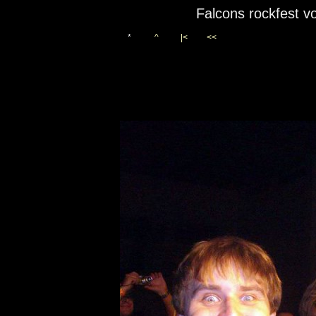
Falcons rockfest v
*
^
|<
<<