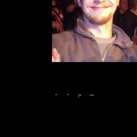
*
^
|<
<<
Vygenerováno 5. prosince 20
(c)