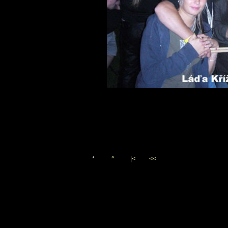
*
^
|<
<<
Vygenerováno 10. srpna 200
(c)