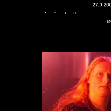
27.9.20
*
^
|<
<<
1/5