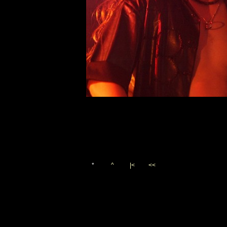
*
^
|<
<<
Vygenerováno 3. října 200
(c)