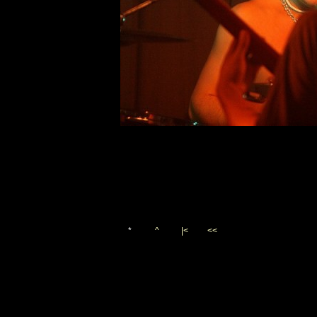
*
^
|<
<<
Vygenerováno 3. října 200
(c)