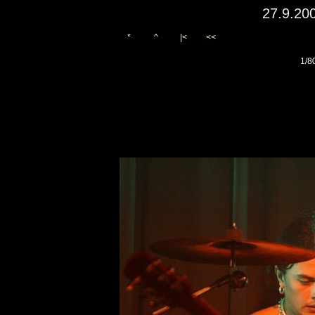
27.9.20
*
^
|<
<<
1/8