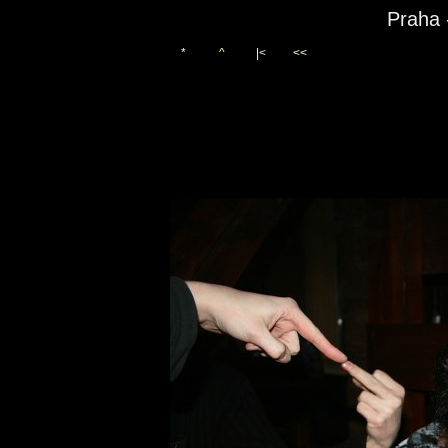
Praha 
*
^
|<
<<