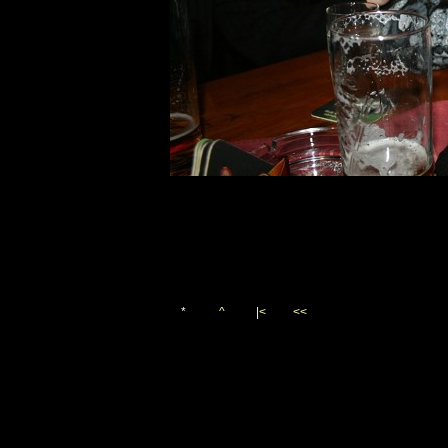
*
^
|<
<<
Vygenerováno 11. března 20
(c)