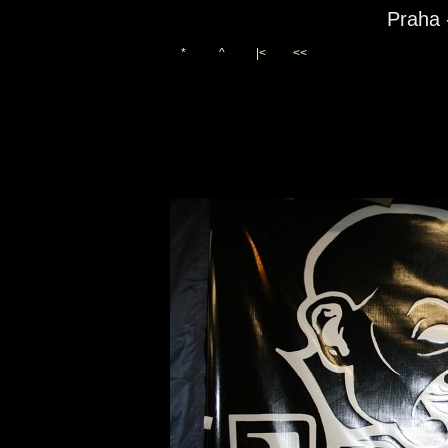
Praha 
*
^
|<
<<