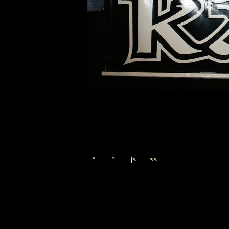
*
^
|<
<<
Vygenerováno 11. března 20
(c)