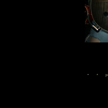
*
^
|<