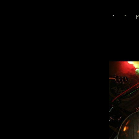
*
^
|<