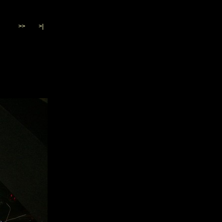
>>
>|