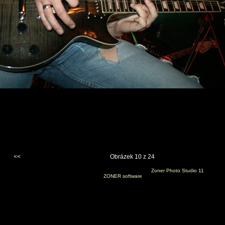
<<
Obrázek 10 z 24
Vygenerováno 11. března 2009 v 19:22:39 programem
Zoner Photo Studio 11
(c) 2008
ZONER software