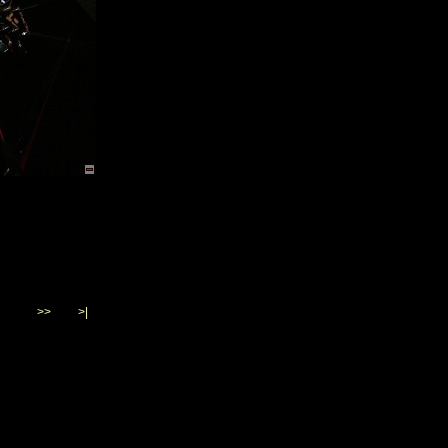
>>
>|