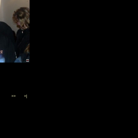
>>
>|