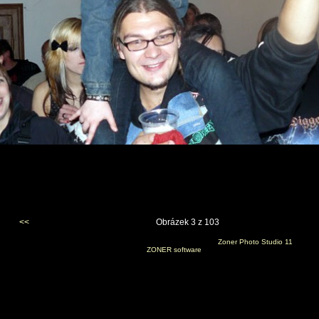
<<
Obrázek 3 z 103
Vygenerováno 10. listopadu 2009 v 19:49:50 programem
Zoner Photo Studio 11
(c) 2008
ZONER software