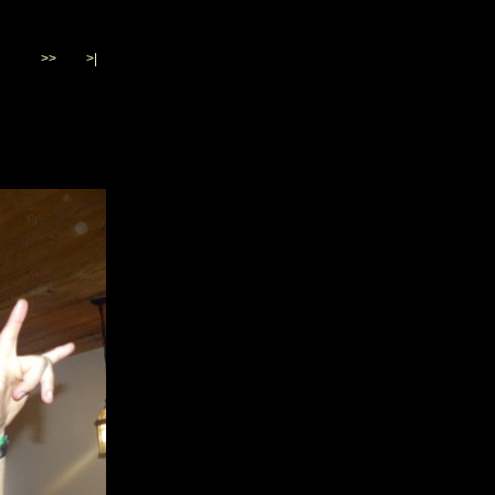
>>
>|