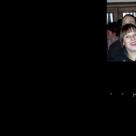
*
^
|<