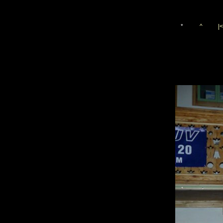
*
^
|<