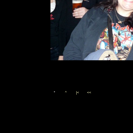
*
^
|<
<<
Vygenerováno 10. listopadu 2
(c)