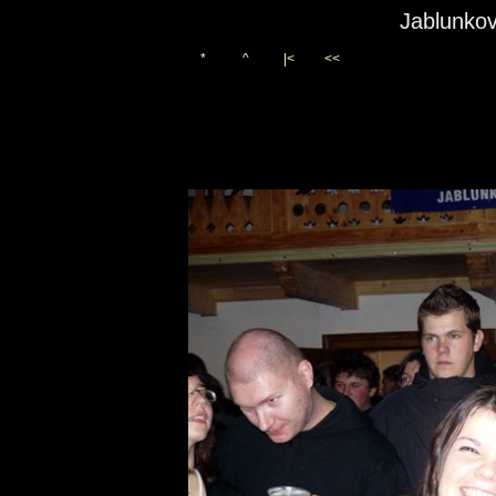
Jablunkov
*
^
|<
<<