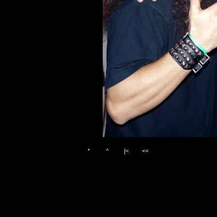
*
^
|<
<<
Vygenerováno 10. listopadu 2
(c)