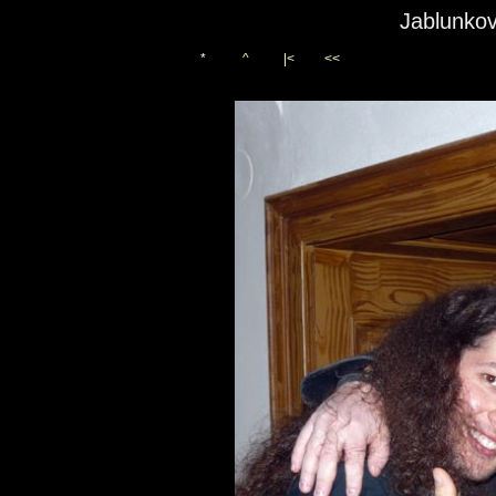
Jablunkov
*
^
|<
<<