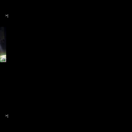
>|
>|