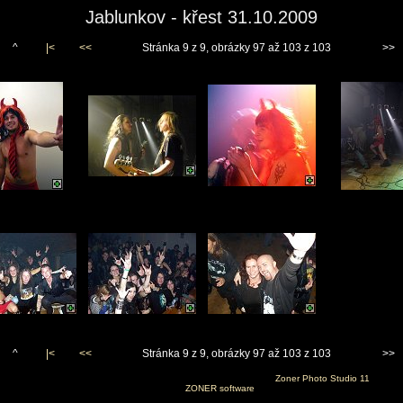
Jablunkov - křest 31.10.2009
^
|<
<<
Stránka 9 z 9, obrázky 97 až 103 z 103
>>
^
|<
<<
Stránka 9 z 9, obrázky 97 až 103 z 103
>>
Vygenerováno 10. listopadu 2009 v 19:49:49 programem
Zoner Photo Studio 11
(c) 2008
ZONER software