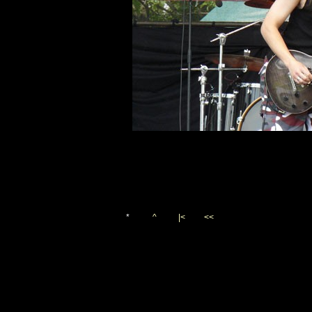
*
^
|<
<<
Vygenerováno 7. července 20
(c)