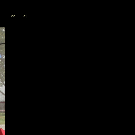
>>
>|