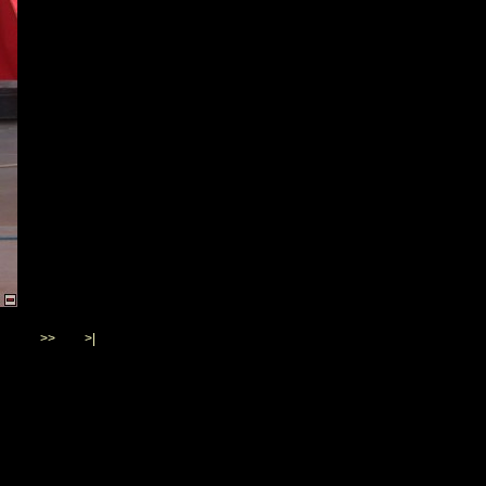
>>
>|