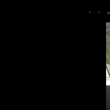
*
^
|<