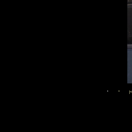
*
^
|<