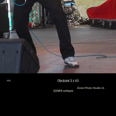
<<
Obrázek 3 z 43
Vygenerováno 19. srpna 2009 v 21:02:09 programem
Zoner Photo Studio 11
(c) 2008
ZONER software