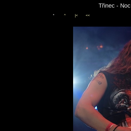
Třinec - No
*
^
|<
<<