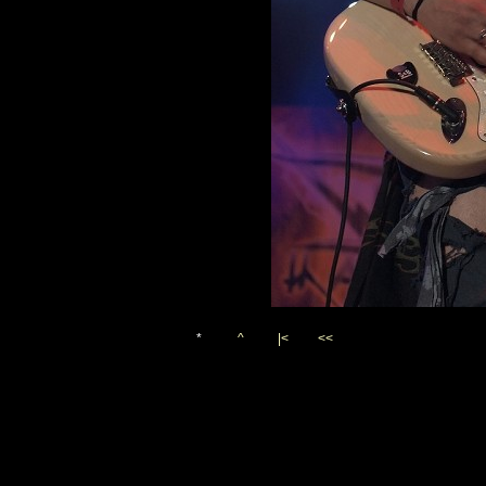
*
^
|<
<<
Vygenerováno 5. července 2
(c)