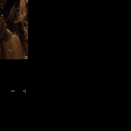
>>
>|