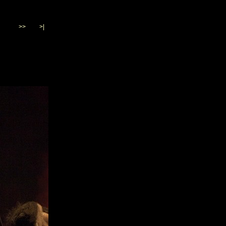
>>
>|