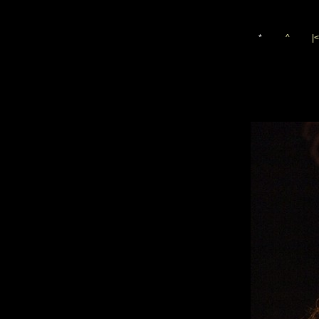
*
^
|<