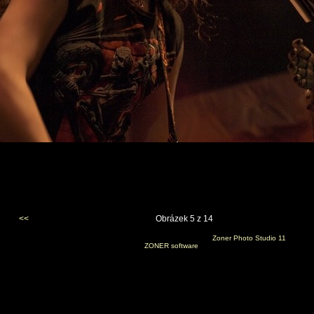
<<
Obrázek 5 z 14
Vygenerováno 5. července 2010 v 20:56:35 programem
Zoner Photo Studio 11
(c) 2008
ZONER software