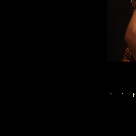
*
^
|<