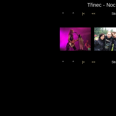
Třinec - No
*
^
|<
<<
Str
*
^
|<
<<
Str
Vygenerováno 5. července 2
(c)