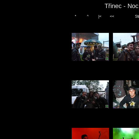
Třinec - No
*
^
|<
<<
St