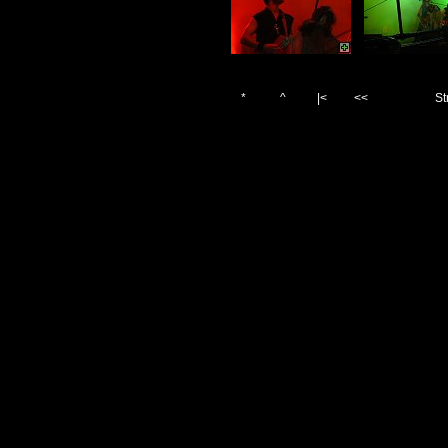
*
^
|<
<<
St
Vygenerováno 5. července 2
(c)