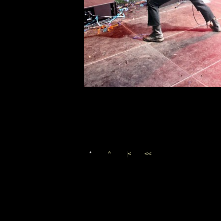
*
^
|<
<<
Vygenerováno 20. července 2
(c)