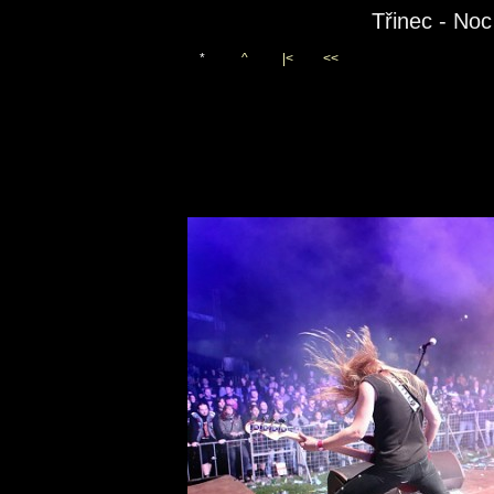
Třinec - No
*
^
|<
<<