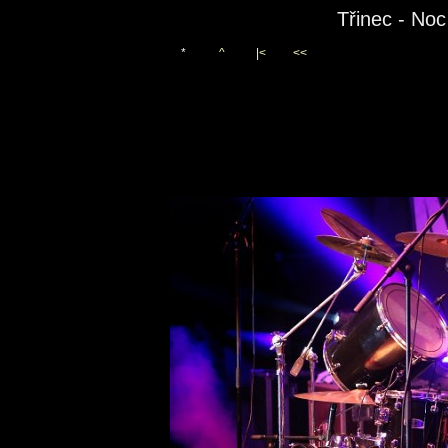
Třinec - No
*
^
|<
<<