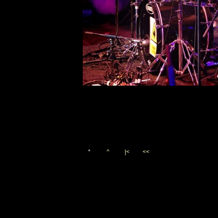
*
^
|<
<<
Vygenerováno 20. července 2
(c)