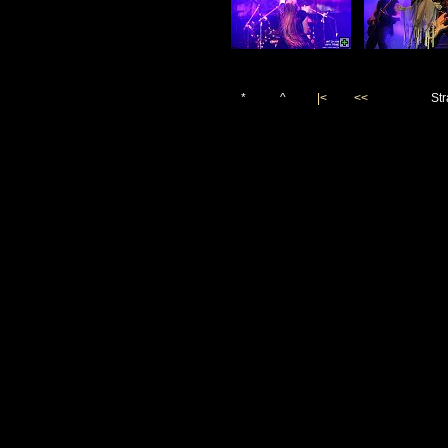
*
^
|<
<<
Str
Vygenerováno 20. července 2
(c)