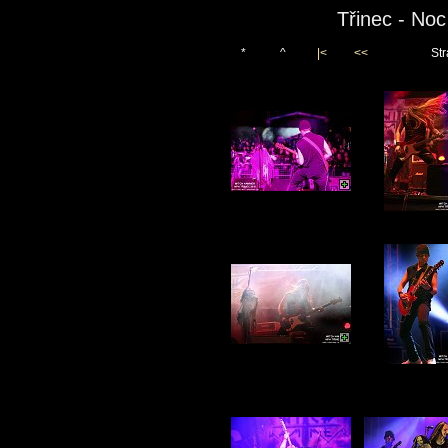
Třinec - No
*
^
|<
<<
Str