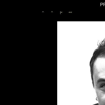
P
*
^
|<
<<