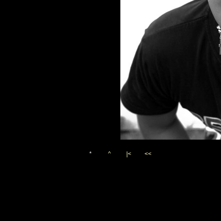
*
^
|<
<<
Vygenerováno 3. února 20
(c)